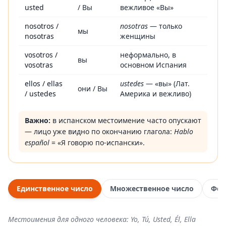
usted
/ Вы
вежливое «Вы»
nosotros /
nosotras
— только
мы
nosotras
женщины
vosotros /
неформально, в
вы
vosotras
основном Испания
ellos / ellas
ustedes
— «вы» (Лат.
они / Вы
/ ustedes
Америка и вежливо)
Важно:
в испанском местоимение часто опускают
— лицо уже видно по окончанию глагола:
Hablo
español
= «Я говорю по-испански».
Единственное число
Множественное число
Фор
Местоимения для одного человека: Yo, Tú, Usted, Él, Ella