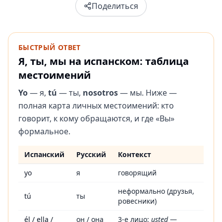
Поделиться
БЫСТРЫЙ ОТВЕТ
Я, ты, мы на испанском: таблица
местоимений
Yo
— я,
tú
— ты,
nosotros
— мы. Ниже —
полная карта личных местоимений: кто
говорит, к кому обращаются, и где «Вы»
формальное.
Испанский
Русский
Контекст
Таблица испанских личных местоимений с русским значе
yo
я
говорящий
неформально (друзья,
tú
ты
ровесники)
él / ella /
он / она
3-е лицо;
usted
—