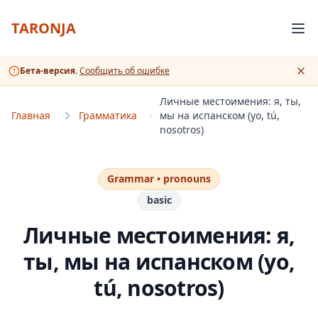
TARONJA
Бета-версия.
Сообщить об ошибке
Личные местоимения: я, ты,
Главная
Грамматика
мы на испанском (yo, tú,
nosotros)
Grammar •
pronouns
basic
Личные местоимения: я,
ты, мы на испанском (yo,
tú, nosotros)