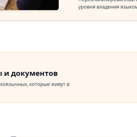
уровня владения языко
ы и документов
скоязычных, которые живут в