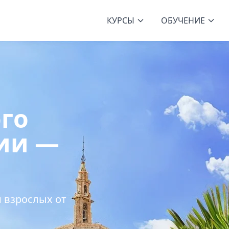
КУРСЫ
ОБУЧЕНИЕ
го
сии —
и взрослых от