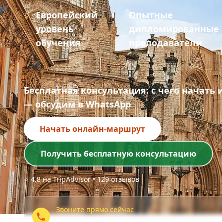
Европейский
Опытные
уровень
дипломированные
обучения
преподаватели
Бесплатная консультация: с чего начать
— обсудим в WhatsApp
Начать онлайн-маршрут
Получить бесплатную консультацию
⭐ 4.8 на TripAdvisor • 129 отзывов
Звоните прямо сейчас
+34 663 753 682