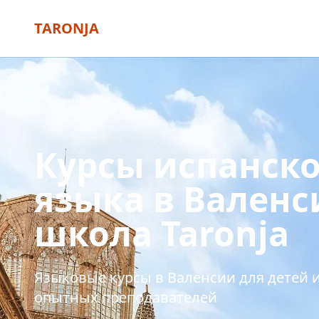
TARONJA
Курсы испанско
языка в Вален
школа Taronja
Языковые курсы в Валенсии для детей 
опытных преподавателей