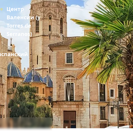
Центр
Валенсии (у
Torres de
Serranos)
 испанский