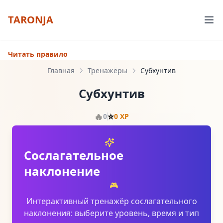
TARONJA
Читать правило
Главная
Тренажёры
Субхунтив
Субхунтив
🔥
⭐
0
0
XP
Сослагательное
наклонение
🎮
Интерактивный тренажёр сослагательного
наклонения: выберите уровень, время и тип