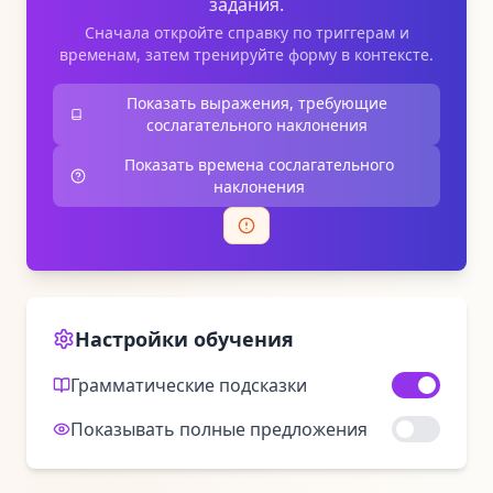
задания.
Сначала откройте справку по триггерам и
временам, затем тренируйте форму в контексте.
Показать выражения, требующие
сослагательного наклонения
Показать времена сослагательного
наклонения
Настройки обучения
Грамматические подсказки
Показывать полные предложения