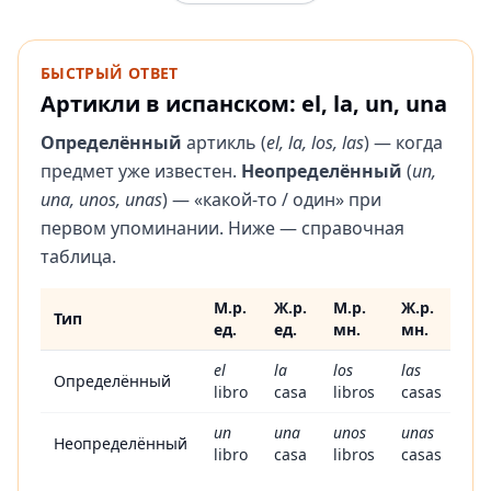
БЫСТРЫЙ ОТВЕТ
Артикли в испанском: el, la, un, una
Определённый
артикль (
el, la, los, las
) — когда
предмет уже известен.
Неопределённый
(
un,
una, unos, unas
) — «какой-то / один» при
первом упоминании. Ниже — справочная
таблица.
М.р.
Ж.р.
М.р.
Ж.р.
Тип
ед.
ед.
мн.
мн.
Таблица определённых и неопределённых артиклей в исп
el
la
los
las
Определённый
libro
casa
libros
casas
un
una
unos
unas
Неопределённый
libro
casa
libros
casas