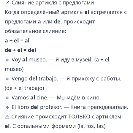
📌 Слияние артикля с предлогами
Когда определённый артикль
el
встречается с
предлогами
a
или
de
, происходит
обязательное слияние:
a + el = al
de + el = del
🔹 Voy
al
museo. — Я иду в музей. (a + el
museo)
🔹 Vengo
del
trabajo. — Я прихожу с работы.
(de + el trabajo)
🔹 Vamos
al
cine. — Мы идём в кино.
🔹 El libro
del
profesor. — Книга преподавателя.
⚠️ Слияние происходит ТОЛЬКО с артиклем
el
. С остальными формами (la, los, las)