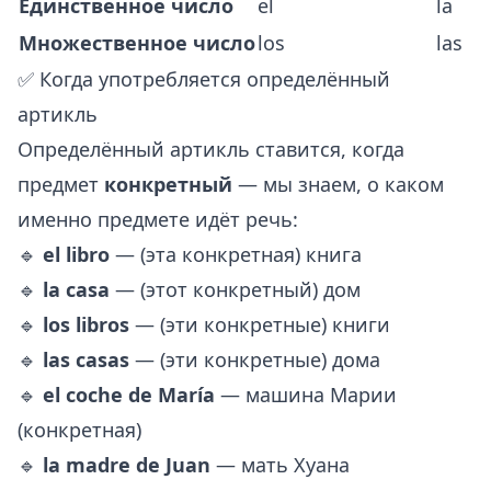
Единственное число
el
la
Множественное число
los
las
✅ Когда употребляется определённый
артикль
Определённый артикль ставится, когда
предмет
конкретный
— мы знаем, о каком
именно предмете идёт речь:
🔹
el libro
— (эта конкретная) книга
🔹
la casa
— (этот конкретный) дом
🔹
los libros
— (эти конкретные) книги
🔹
las casas
— (эти конкретные) дома
🔹
el coche de María
— машина Марии
(конкретная)
🔹
la madre de Juan
— мать Хуана