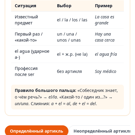
Ситуация
Выбор
Пример
Когда ставить определённый, неопределённый или опуска
Известный
La casa es
el / la / los / las
предмет
grande
Первый раз /
un / una /
Hay una
«какой-то»
unos / unas
casa cerca
el agua (ударное
el + ж.р. (не la)
el agua fría
a-)
Профессия
без артикля
Soy médico
после ser
Правило большого пальца:
«Собеседник знает,
о чём речь?» →
el/la
. «Какой-то / один из…?» →
un/una
. Слияния:
a + el = al
,
de + el = del
.
Определённый артикль
Неопределённый артикль