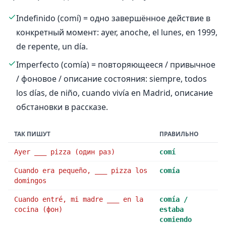
Indefinido (comí) = одно завершённое действие в
конкретный момент: ayer, anoche, el lunes, en 1999,
de repente, un día.
Imperfecto (comía) = повторяющееся / привычное
/ фоновое / описание состояния: siempre, todos
los días, de niño, cuando vivía en Madrid, описание
обстановки в рассказе.
ТАК ПИШУТ
ПРАВИЛЬНО
Ayer ___ pizza (один раз)
comí
Cuando era pequeño, ___ pizza los
comía
domingos
Cuando entré, mi madre ___ en la
comía /
cocina (фон)
estaba
comiendo