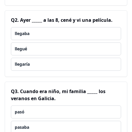
Q
2
.
Ayer _____ a las 8, cené y vi una película.
llegaba
llegué
llegaría
Q
3
.
Cuando era niño, mi familia _____ los
veranos en Galicia.
pasó
pasaba