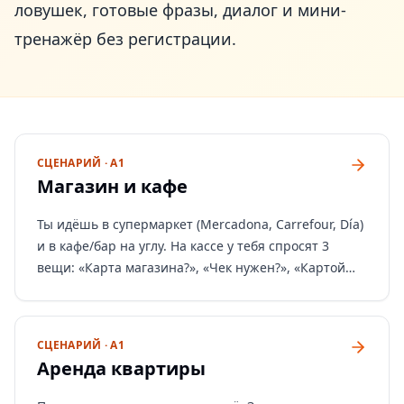
ловушек, готовые фразы, диалог и мини-
тренажёр без регистрации.
СЦЕНАРИЙ · A1
Магазин и кафе
Ты идёшь в супермаркет (Mercadona, Carrefour, Día)
и в кафе/бар на углу. На кассе у тебя спросят 3
вещи: «Карта магазина?», «Чек нужен?», «Картой
или наличными?». В баре бариста скажет «¿Qué te
pongo?» — «Что вам?» — и если возьмёшь кофе,
уточнит «¿Algo más?» — «Что-нибудь ещё?». Самое
СЦЕНАРИЙ · A1
страшное — числа: их называют быстро. Самое
Аренда квартиры
важное — не заказывать «Dame...» (это грубо) и не
говорить «café americano» (получишь не то, что